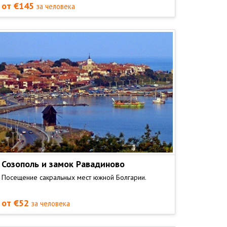
от €145
за человека
Созополь и замок Равадиново
Посещение сакральных мест южной Болгарии.
от €52
за человека