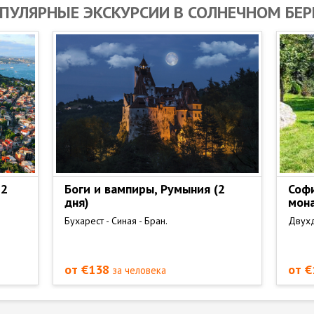
ПУЛЯРНЫЕ ЭКСКУРСИИ В СОЛНЕЧНОМ БЕР
 2
Боги и вампиры, Румыния (2
Софи
дня)
мона
Бухарест - Синая - Бран.
Двухд
от €138
от 
за человека