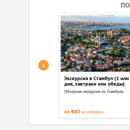
ПО
ЫЙ СТАМБУЛ (ИЗ
Экскурсия в Стамбул (1 или
дня, завтраки или обеды)
ярких городов планеты
Обзoрная экскурсия по Стамбулу.
от €80
еловека
за человека