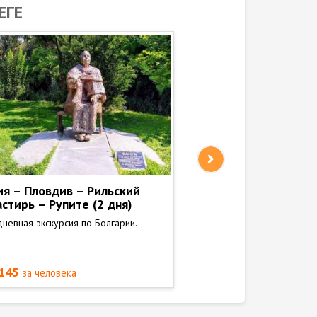
ЕГЕ
я – Пловдив – Рильский
Пловдив - Бачковск
стирь – Рупите (2 дня)
монастырь
невная экскурсия по Болгарии.
Посещение второго по ве
монастыря в Болгарии.
€145
от €70
за человека
за человека