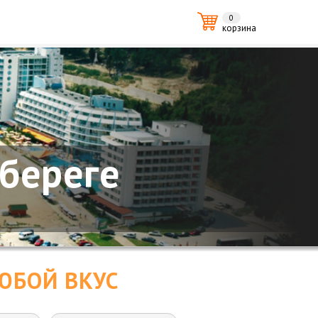
0
корзина
 береге
ЮБОЙ ВКУС