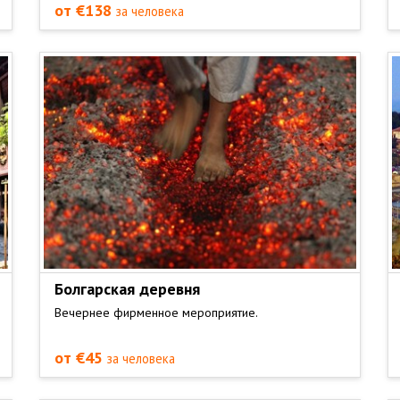
от €138
за человека
Болгарская деревня
Вечернее фирменное мероприятие.
от €45
за человека