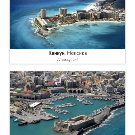
Канкун
, Мексика
27 экскурсий