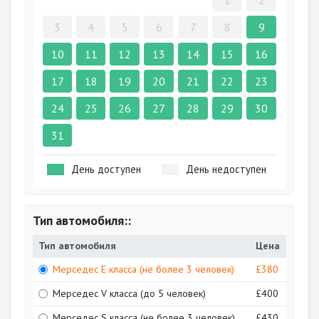
1
2
3
4
5
6
7
8
9
10
11
12
13
14
15
16
17
18
19
20
21
22
23
24
25
26
27
28
29
30
31
День доступен
День недоступен
Тип автомобиля::
Тип автомобиля
Цена
Мерседес Е класса (не более 3 человек)
£380
Мерседес V класса (до 5 человек)
£400
Мерседес S класса (не более 3 человек)
£430