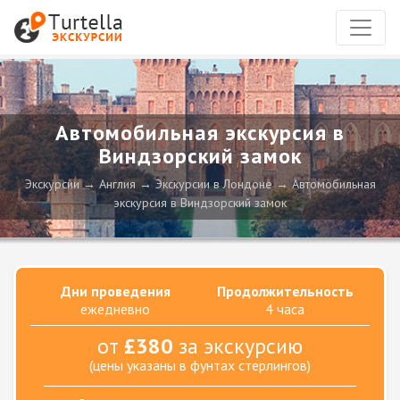
Автомобильная экскурсия в
Виндзорский замок
Экскурсии
Англия
Экскурсии в Лондоне
Автомобильная
экскурсия в Виндзорский замок
Дни проведения
Продолжительность
ежедневно
4 часa
от
£380
за экскурсию
(цены указаны в фунтах стерлингов)