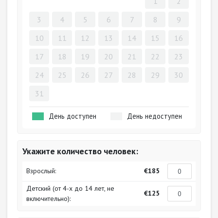
1
2
3
4
5
6
7
8
9
10
11
12
13
14
15
16
17
18
19
20
21
22
23
24
25
26
27
28
29
30
31
День доступен
День недоступен
Укажите количество человек:
Взрослый:
€185
Детский (от 4-х до 14 лет, не
€125
включительно):