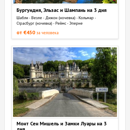
Бургундия, Эльзас и Шампань на 3 дня
Шабли - Везле - Дижон (ночевка) - Кольмар -
Страсбург (ночевка) - Реймс - Эперне
от €450
за человека
Монт Сен Мишель и Замки Луары на 3
дня