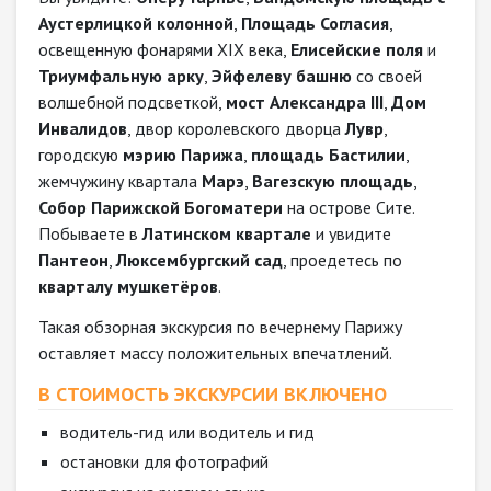
Аустерлицкой колонной
,
Площадь Согласия
,
освещенную фонарями XIX века,
Елисейские поля
и
Триумфальную арку
,
Эйфелеву башню
со своей
волшебной подсветкой,
мост Александра III
,
Дом
Инвалидов
, двор королевского дворца
Лувр
,
городскую
мэрию Парижа
,
площадь Бастилии
,
жемчужину квартала
Марэ
,
Вагезскую площадь
,
Собор Парижской Богоматери
на острове Сите.
Побываете в
Латинском квартале
и увидите
Пантеон
,
Люксембургский сад
, проедетесь по
кварталу мушкетёров
.
Такая обзорная экскурсия по вечернему Парижу
оставляет массу положительных впечатлений.
В СТОИМОСТЬ ЭКСКУРСИИ ВКЛЮЧЕНО
водитель-гид или водитель и гид
остановки для фотографий