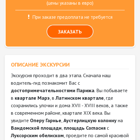
(цены указаны в евро)
При заказе предоплата не требуется
ЗАКАЗАТЬ
ОПИСАНИЕ ЭКСКУРСИИ
Экскурсия проходит в два этапа. Сначала наш
водитель-гид познакомит Вас с
достопримечательностями Парижа
. Вы побываете
в
квартале Марэ
, в
Латинском квартале
, где
сохранились улочки и дома XVII - XVIII веков, а также
в современном районе, квартале XIX века. Вы
увидите
Оперу Гарнье
,
Аустерлицкую колонну
на
Вандомской площади
,
площадь Согласия
с
Луксорским обелиском
, проедите по самой красивой