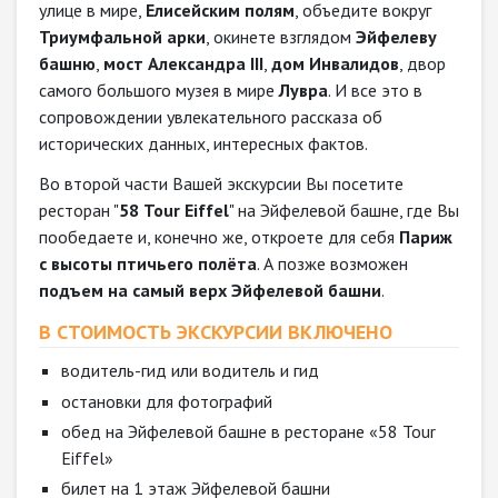
улице в мире,
Елисейским полям
, объедите вокруг
Триумфальной арки
, окинете взглядом
Эйфелеву
башню
,
мост Александра III
,
дом Инвалидов
, двор
самого большого музея в мире
Лувра
. И все это в
сопровождении увлекательного рассказа об
исторических данных, интересных фактов.
Во второй части Вашей экскурсии Вы посетите
ресторан "
58 Tour Eiffel
" на Эйфелевой башне, где Вы
пообедаете и, конечно же, откроете для себя
Париж
с высоты птичьего полёта
. А позже возможен
подъем на самый верх Эйфелевой башни
.
В СТОИМОСТЬ ЭКСКУРСИИ ВКЛЮЧЕНО
водитель-гид или водитель и гид
остановки для фотографий
обед на Эйфелевой башне в ресторане «58 Tour
Eiffel»
билет на 1 этаж Эйфелевой башни