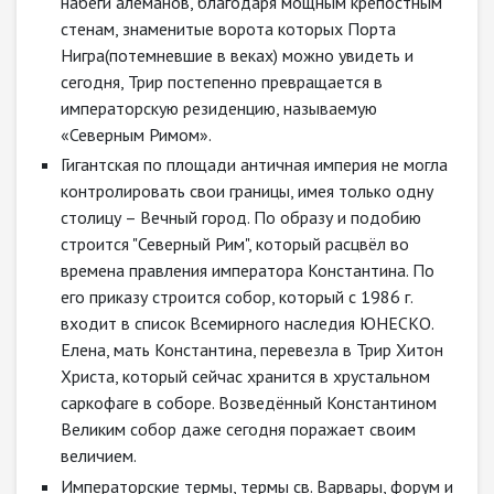
набеги алеманов, благодаря мощным крепостным
стенам, знаменитые ворота которых Порта
Нигра(потемневшие в веках) можно увидеть и
сегодня, Трир постепенно превращается в
императорскую резиденцию, называемую
«Северным Римом».
Гигантская по площади античная империя не могла
контролировать свои границы, имея только одну
столицу – Вечный город. По образу и подобию
строится "Северный Рим", который расцвёл во
времена правления императора Константина. По
его приказу строится собор, который с 1986 г.
входит в список Всемирного наследия ЮНЕСКО.
Елена, мать Константина, перевезла в Трир Хитон
Христа, который сейчас хранится в хрустальном
саркофаге в соборе. Возведённый Константином
Великим собор даже сегодня поражает своим
величием.
Императорские термы, термы св. Варвары, форум и