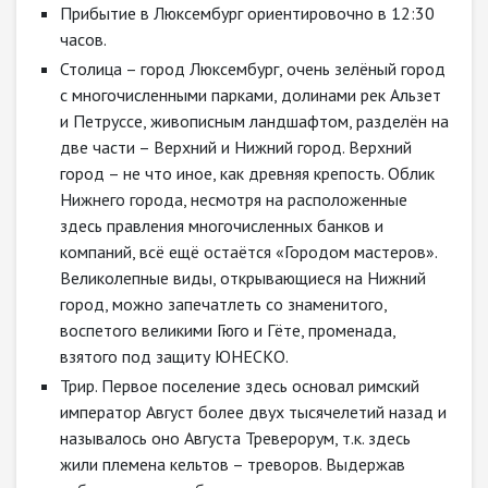
Прибытие в Люксембург ориентировочно в 12:30
часов.
Столица – город Люксембург, очень зелёный город
с многочисленными парками, долинами рек Альзет
и Петруссе, живописным ландшафтом, разделён на
две части – Верхний и Нижний город. Верхний
город – не что иное, как древняя крепость. Облик
Нижнего города, несмотря на расположенные
здесь правления многочисленных банков и
компаний, всё ещё остаётся «Городом мастеров».
Великолепные виды, открывающиеся на Нижний
город, можно запечатлеть со знаменитого,
воспетого великими Гюго и Гёте, променада,
взятого под защиту ЮНЕСКО.
Трир. Первое поселение здесь основал римский
император Август более двух тысячелетий назад и
называлось оно Августа Треверорум, т.к. здесь
жили племена кельтов – треворов. Выдержав