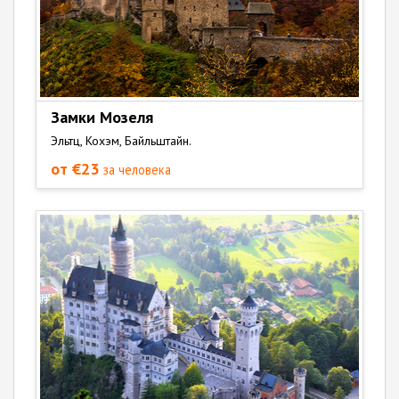
Замки Мозеля
Эльтц, Кохэм, Байльштайн.
от €23
за человека