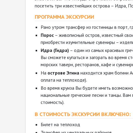
посетить три известнейших острова – Идра, По
ПРОГРАММА ЭКСКУРСИИ
Рано утром трансфер из гостиницы в порт, 
Порос
– живописный остров, известный сво
приобрести изумительные сувениры – издел
Идра (Гидра)
– один из самых красивых греч
Вы сможете купаться и загорать во время с
морских таверн, ресторанов, кафе и сувенир
На
острове Эгина
находится храм богини Аф
оплата на теплоходе).
Во время круиза Вы будете иметь возможно
национальные греческие песни и танцы. Вам
стоимость).
В СТОИМОСТЬ ЭКСКУРСИИ ВКЛЮЧЕНО:
Билет на теплоход
Трансфер из центральных районов