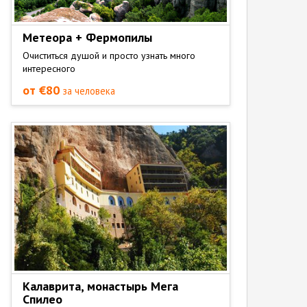
Метеора + Фермопилы
Очиститься душой и просто узнать много
интересного
от €80
за человека
Калаврита, монастырь Мега
Спилео