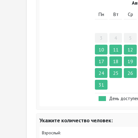
Ав
Пн
Вт
Ср
3
4
5
10
11
12
17
18
19
24
25
26
31
День доступе
Укажите количество человек:
Взрослый: