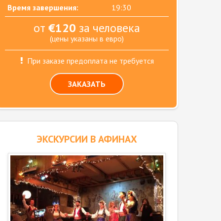
Время завершения:
19:30
от
€120
за человека
(цены указаны в евро)
При заказе предоплата не требуется
ЗАКАЗАТЬ
ЭКСКУРСИИ В АФИНАХ