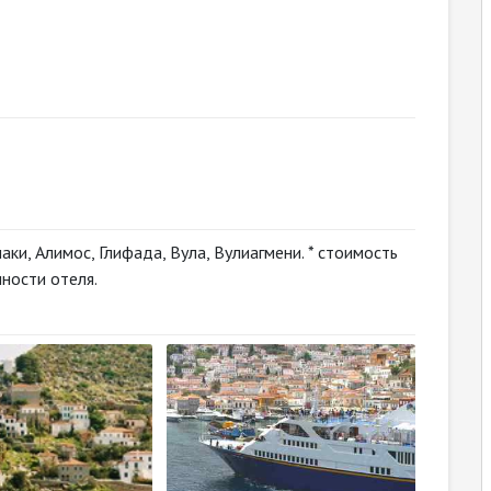
ки, Алимос, Глифада, Вула, Вулиагмени. * стоимость
ности отеля.