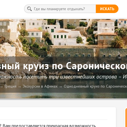
ИСКАТЬ
ный круиз по Сароническо
ожность посетить три известнейших острова – Ид
Греция
Экскурсии в Афинах
Однодневный круиз по Сароническ
х? Вам предоставляется прекрасная возможность