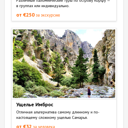
Различные паломнические туры по острову Корфу —
в группах или индивидуально.
от €250
за экскурсию
Ущелье Имброс
Отличная альтернатива самому длинному и по-
настоящему сложному ущелью Самарья.
от €32
за человека