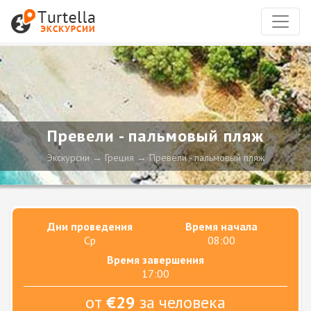
Превели - пальмовый пляж
Экскурсии
Греция
Превели - пальмовый пляж
Дни проведения
Время начала
Ср
08:00
Время завершения
17:00
от
€29
за человека