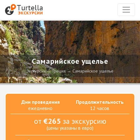
Самарийское ущелье
Экскурсии
Греция
Самарийское ущелье
Дни проведения
Продолжительность
ежедневно
12 часов
от
€265
за экскурсию
(цены указаны в евро)