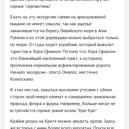
горные "серпантины".
Ехать на эту экскурсию самим на арендованной
машине не имеет смысла, так как ущелье
заканчивается на берегу Ливийского моря в Агия
Румели и из этой деревушки можно выбраться только
по морю. Оттуда ходит кораблик, который вывозит
туристов в Хора Сфакион. Потому что Хора Сфакион -
это ближайший населенный пункт, к которому
проложена нормальная асфальтированная дорога.
Начало экскурсии - плато Омалос, местечко
Ксилоскало.
В этих местах, зажатых высокими утесами с обеих
сторон свой микро-климат и совершенно уникальная
природа, флора и фауна. Например, больше нигде не
встречаются горные дикие козлы "Кри-Кри".
Крайне редко на Крите можно увидеть орлов. Здесь
же встреча с ними более всего вероятна. Почти всю