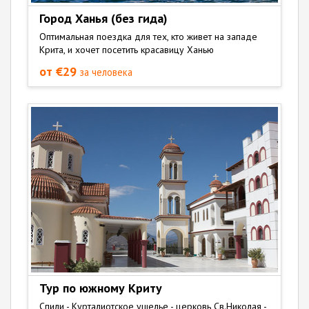
Город Ханья (без гида)
Оптимальная поездка для тех, кто живет на западе
Крита, и хочет посетить красавицу Ханью
от €29
за человека
Тур по южному Криту
Спили - Курталиотское ущелье - церковь Св.Николая -