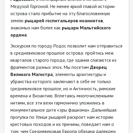
Медузой Горгоной. Не менее яркой главой истории
острова стало прибытие на эту благословенную
землю
рыцарей госпитальеров иоаннитов
,
знакомых нам более как
рыцари Мальтийского
ордена
.
Экскурсия по городу Родос позволит нам отправиться
в средневековое прошлое острова: пройтись меж
кварталов старого города, где здания слагаются из
фрагментов разных эпох. Мы посетим
Дворец
Великого Магистра
, элементы архитектуры и
убранства которого заключают в себе не только
средневековое прошлое, но и Античность, римские
времена и Византию. Вплетаясь многочисленными
нитями, все эти вехи гармонично уложились в
монументальное дитя «эры фашизма». Дальнейшая
прогулка по Улице рыцарей раскроет нам историю
крестовых походов и их причины, поведает нам о
том, чем Средневековая Европа обязана далекому