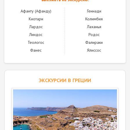
Афанту (Афанду)
Геннади
Киотари
Колимбия
Лардос
Лаханья
Линдос
Родос
Теологос
Фалираки
Фанес
Ялисcос
ЭКСКУРСИИ В ГРЕЦИИ