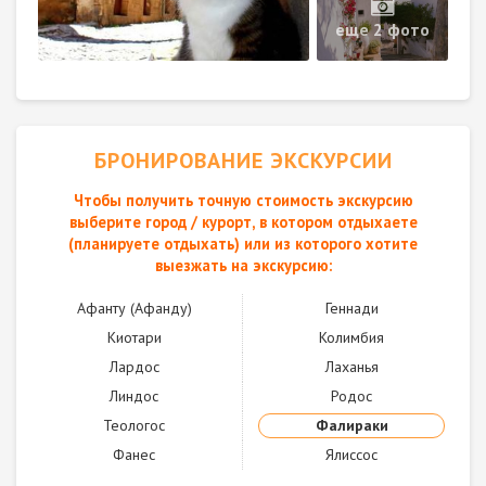
еще 2 фото
БРОНИРОВАНИЕ ЭКСКУРСИИ
Чтобы получить точную стоимость экскурсию
выберите город / курорт, в котором отдыхаете
(планируете отдыхать) или из которого хотите
выезжать на экскурсию:
Афанту (Афанду)
Геннади
Киотари
Колимбия
Лардос
Лаханья
Линдос
Родос
Теологос
Фалираки
Фанес
Ялисcос