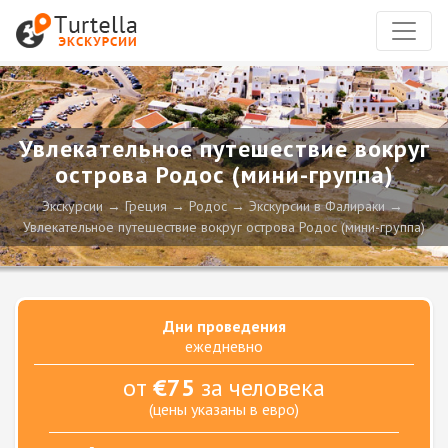
Увлекательное путешествие вокруг
острова Родос (мини-группа)
Экскурсии
Греция
Родос
Экскурсии в Фалираки
Увлекательное путешествие вокруг острова Родос (мини-группа)
Дни проведения
ежедневно
от
€75
за человека
(цены указаны в евро)