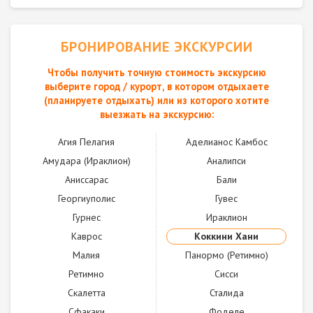
БРОНИРОВАНИЕ ЭКСКУРСИИ
Чтобы получить точную стоимость экскурсию
выберите город / курорт, в котором отдыхаете
(планируете отдыхать) или из которого хотите
выезжать на экскурсию:
Агия Пелагия
Аделианос Камбос
Амудара (Ираклион)
Аналипси
Аниссарас
Бали
Георгиуполис
Гувес
Гурнес
Ираклион
Каврос
Коккини Хани
Малия
Панормо (Ретимно)
Ретимно
Сисси
Скалетта
Сталида
Сфакаки
Фоделе