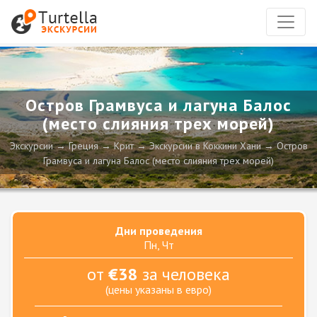
Остров Грамвуса и лагуна Балос
(место слияния трех морей)
Экскурсии
Греция
Крит
Экскурсии в Коккини Хани
Остров
Грамвуса и лагуна Балос (место слияния трех морей)
Дни проведения
Пн, Чт
от
€38
за человека
(цены указаны в евро)