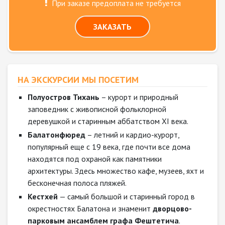
При заказе предоплата не требуется
ЗАКАЗАТЬ
НА ЭКСКУРСИИ МЫ ПОСЕТИМ
Полуостров Тихань
– курорт и природный
заповедник с живописной фольклорной
деревушкой и старинным аббатством XI века.
Балатонфюред
– летний и кардио-курорт,
популярный еще с 19 века, где почти все дома
находятся под охраной как памятники
архитектуры. Здесь множество кафе, музеев, яхт и
бесконечная полоса пляжей.
Кестхей
— самый большой и старинный город в
окрестностях Балатона и знаменит
дворцово-
парковым ансамблем графа Фештетича
.