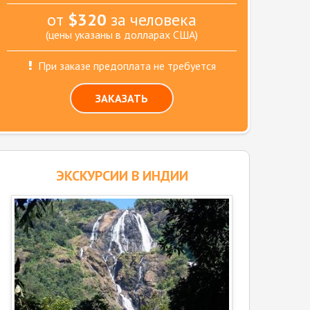
от
$320
за человека
(цены указаны в долларах США)
При заказе предоплата не требуется
ЗАКАЗАТЬ
ЭКСКУРСИИ В ИНДИИ