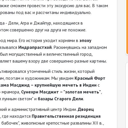
акже сможем провести эту экскурсию для вас. В таком
ированы под вас и рассчитаны индивидуально.
а - Дели, Агра и Джайпур, находящиеся в
 этом совершенно друг на друга не похожие.
ород мира. Его история уходит корнями в
эпоху
назывался
Индрапрастхой
. Раскинувшись на западном
о был могущественный и величественный город,
авляет вашему взору две совершенно разные картины.
ультивировался утонченный стиль жизни, который
ам, поэтам и художникам. Мы увидим
Красный Форт
ама Масджид – крупнейшую мечеть в Индии
с
о мрамора,
Сунехри Масджит – "золотая мечеть"
,
м лунным светом" и
базары Старого Дели
.
ский и административный центр Индии.
Дворец
, где находится
Правительственная резиденция
 бабочек", живописные крепостные развалины XII в.,