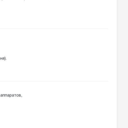
ня).
оаппаратов,