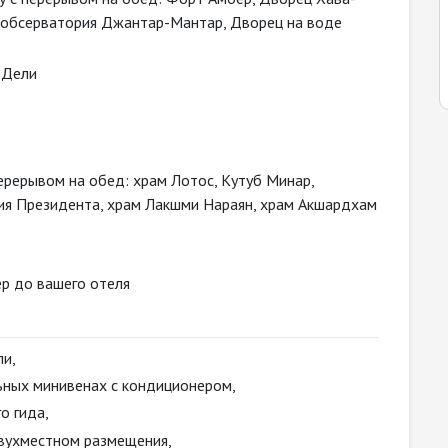
, обсерватория Джантар-Мантар, Дворец на воде
 Дели
ерерывом на обед: храм Лотос, Кутуб Минар,
ия Президента, храм Лакшми Нараян, храм Акшардхам
р до вашего отеля
ли,
ных минивенах с кондиционером,
о гида,
двухместном размещения,