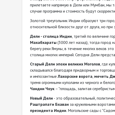
прилетаете напрямую в Дели или Мумбаи, мы т
случае программа и стоимость будут скоррект
Золотой треугольник Индии образуют три город
относительной близости друг от друга, но при
Дели - столица Индии
, третий по величине г
Махабхараты
(3000 лет назад), тогда город 
берегу реки Ямуны, в течение многих веков эт
столица многих империй. Сегодня Дели предст
Старый Дели эпохи великих Моголов
, где к
складывался благодаря придворным и торговц
и импозантные
Лахорские ворота
,
мечеть Дж
тремя огромными куполами из черного и белог
Чандни Чоук
– "площадь, залитая серебристы
Новый Дели
- это образовательный, политиче
Раштрапати Бхаван
за кружевными воротами
президента Индии
. Могольские сады с "Садом