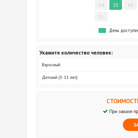
24
25
26
31
День доступе
Укажите количество человек:
Взрослый:
Детский (3-11 лет):
СТОИМОСТЬ
При заказе п
З