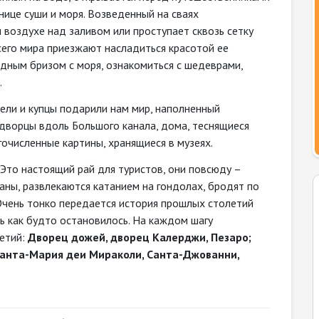
нице суши и моря. Возведенный на сваях
 воздухе над заливом или проступает сквозь сетку
всего мира приезжают насладиться красотой ее
адным бризом с моря, ознакомиться с шедеврами,
.
ели и купцы подарили нам мир, наполненный
дворцы вдоль Большого канала, дома, теснящиеся
огочисленные картины, хранящиеся в музеях.
. Это настоящий рай для туристов, они повсюду –
ны, развлекаются катанием на гондолах, бродят по
Очень тонко передается история прошлых столетий
ь как будто остановилось. На каждом шагу
летий:
Дворец дожей, дворец Калерджи, Пезаро;
Санта-Мария деи Мираколи, Санта-Джованни,