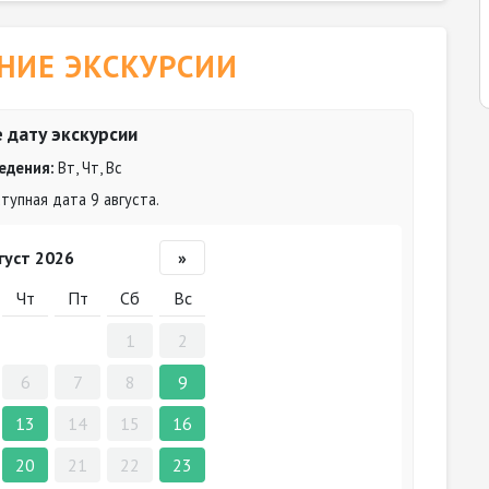
НИЕ ЭКСКУРСИИ
 дату экскурсии
едения:
Вт, Чт, Вс
упная дата 9 августа.
густ 2026
»
Чт
Пт
Сб
Вс
1
2
6
7
8
9
13
14
15
16
20
21
22
23