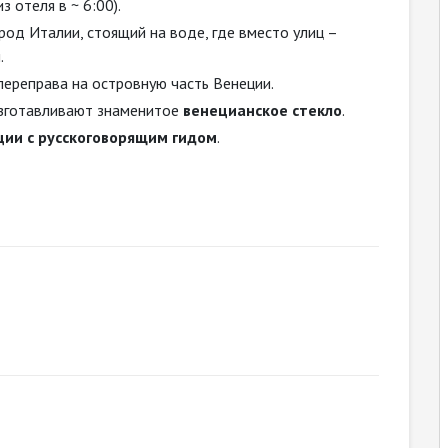
з отеля в ~ 6:00).
од Италии, стоящий на воде, где вместо улиц –
.
переправа на островную часть Венеции.
 изготавливают знаменитое
венецианское стекло
.
ции с русскоговорящим гидом
.