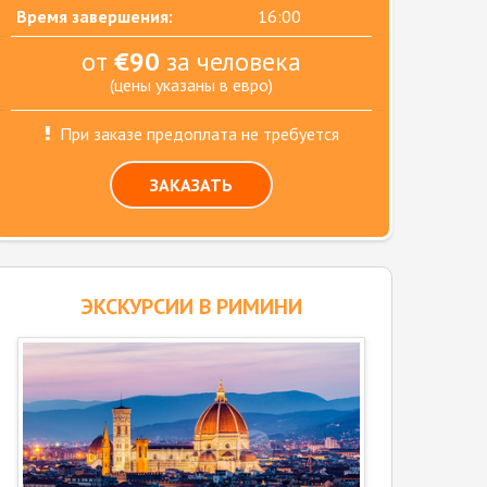
Время завершения:
16:00
от
€90
за человека
(цены указаны в евро)
При заказе предоплата не требуется
ЗАКАЗАТЬ
ЭКСКУРСИИ В РИМИНИ