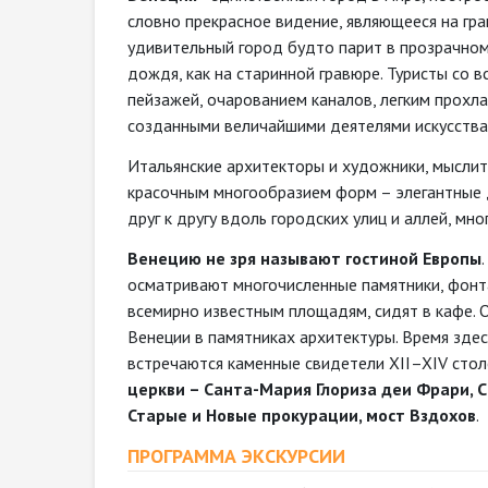
словно прекрасное видение, являющееся на гра
удивительный город будто парит в прозрачном
дождя, как на старинной гравюре. Туристы со 
пейзажей, очарованием каналов, легким прохл
созданными величайшими деятелями искусства
Итальянские архитекторы и художники, мыслит
красочным многообразием форм – элегантные 
друг к другу вдоль городских улиц и аллей, мн
Венецию не зря называют гостиной Европы
осматривают многочисленные памятники, фонта
всемирно известным площадям, сидят в кафе. 
Венеции в памятниках архитектуры. Время здес
встречаются каменные свидетели XII–XIV сто
церкви – Санта-Мария Глориза деи Фрари, 
Старые и Новые прокурации, мост Вздохов
.
ПРОГРАММА ЭКСКУРСИИ