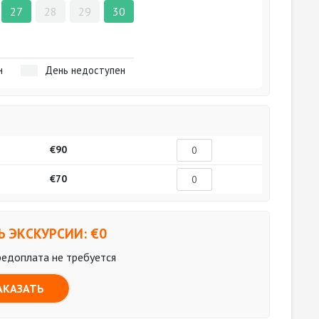
27
28
29
30
н
День недоступен
€90
€70
 ЭКСКУРСИИ: €
0
редоплата не требуется
АКАЗАТЬ