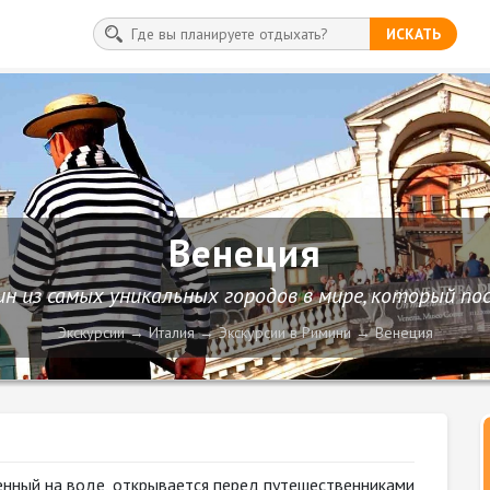
ИСКАТЬ
Венеция
ин из самых уникальных городов в мире, который по
Экскурсии
Италия
Экскурсии в Римини
Венеция
енный на воде, открывается перед путешественниками