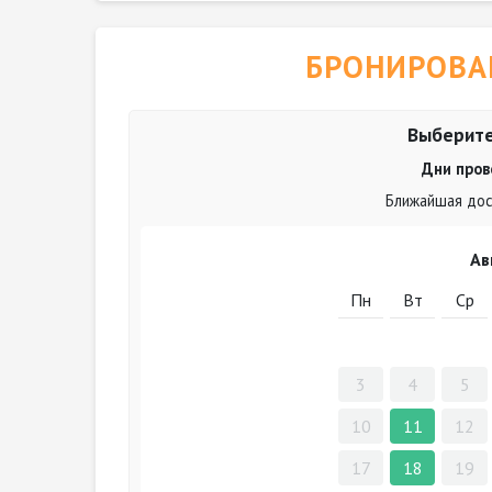
БРОНИРОВА
Выберите
Дни пров
Ближайшая дост
Ав
Пн
Вт
Ср
3
4
5
10
11
12
17
18
19