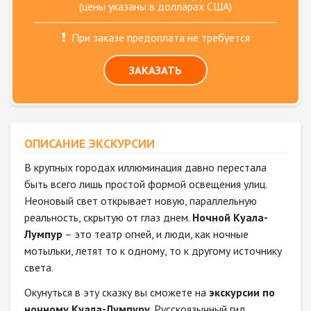
(цены указаны в долларах США)
При заказе предоплата не требуется
ЗАКАЗАТЬ
ОПИСАНИЕ ЭКСКУРСИИ
В крупных городах иллюминация давно перестала
быть всего лишь простой формой освещения улиц.
Неоновый свет открывает новую, параллельную
реальность, скрытую от глаз днем.
Ночной Куала-
Лумпур
– это театр огней, и люди, как ночные
мотыльки, летят то к одному, то к другому источнику
света.
Окунуться в эту сказку вы сможете на
экскурсии по
ночному Куала-Лумпуру
. Русскоязычный гид