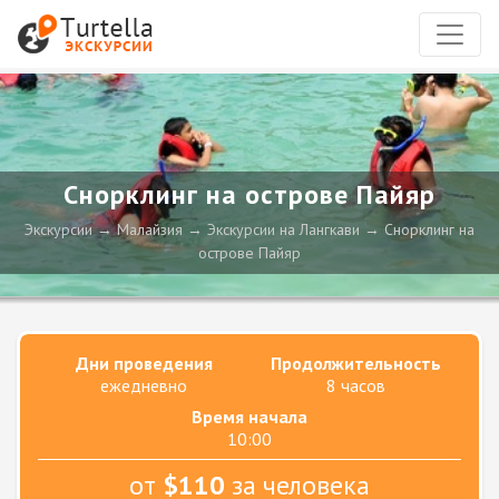
Снорклинг на острове Пайяр
Экскурсии
Малайзия
Экскурсии на Лангкави
Снорклинг на
острове Пайяр
Дни проведения
Продолжительность
ежедневно
8 часов
Время начала
10:00
от
$110
за человека