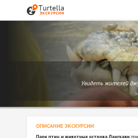
Увидеть жителей джу
Э
ОПИСАНИЕ ЭКСКУРСИИ
Парк птиц и животных острова Лангкави
при