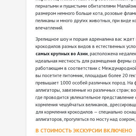
пернатыми и пушистыми обитателями Малайзии
размером немного больше кота, розовые флами
пеликаны и много других животных, при виде 
впечатлений.
Зрелищное шоу и порция адреналина вас ждет 
крокодилов разных видов в естественных усло
самых крупных во Азии
, расположена недале
идеальная местность для размещения фермы с
работающим в соответствии с Международной 
вы посетите питомник, площадью более 20 гект
превышает 1000 особей различных пород. На 
аллигаторы, завезенные из различных стран; в
где проводится увлекательное представление 
кормления чешуйчатых великанов, дрессировщи
для кормления крокодилов — специально оснащ
аллигаторов, прогуляться по мосту над озеро
В СТОИМОСТЬ ЭКСКУРСИИ ВКЛЮЧЕНО