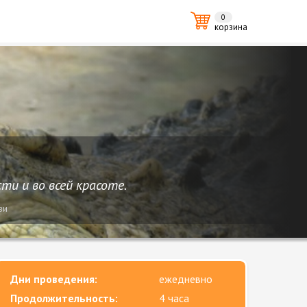
0
корзина
и и во всей красоте.
ви
Дни проведения:
ежедневно
Продолжительность:
4 часа