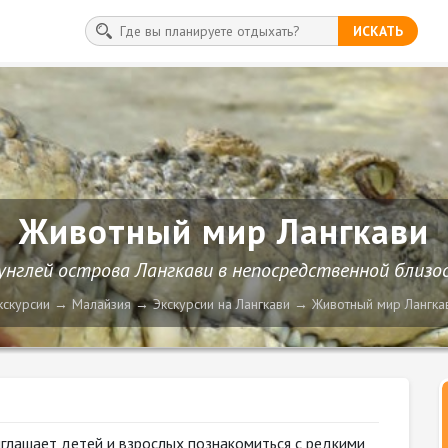
ИСКАТЬ
Животный мир Лангкави
нглей острова Лангкави в непосредственной близост
кскурсии
Малайзия
Экскурсии на Лангкави
Животный мир Лангка
глашает детей и взрослых познакомиться с редкими