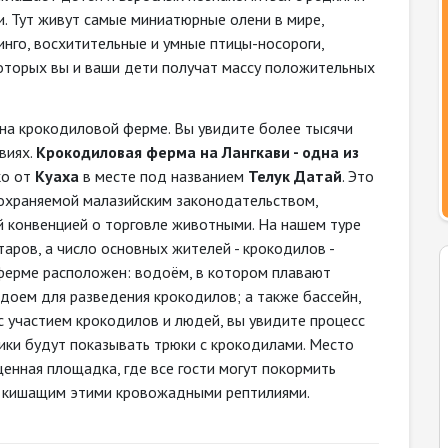
. Тут живут самые миниатюрные олени в мире,
нго, восхитительные и умные птицы-носороги,
которых вы и ваши дети получат массу положительных
на крокодиловой ферме. Вы увидите более тысячи
виях.
Крокодиловая ферма на Лангкави - одна из
ко от
Куаха
в месте под названием
Телук Датай
. Это
охраняемой малазийским законодательством,
конвенцией о торговле животными. На нашем туре
аров, а число основных жителей - крокодилов -
ферме расположен: водоём, в котором плавают
одоем для разведения крокодилов; а также бассейн,
с участием крокодилов и людей, вы увидите процесс
ки будут показывать трюки с крокодилами. Место
енная площадка, где все гости могут покормить
м, кишащим этими кровожадными рептилиями.