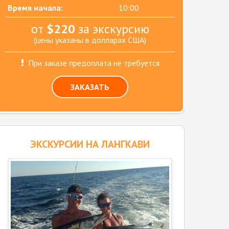
Время начала:
10:00
от
$220
за экскурсию
(цены указаны в долларах США)
При заказе предоплата не требуется
ЗАКАЗАТЬ
ЭКСКУРСИИ НА ЛАНГКАВИ