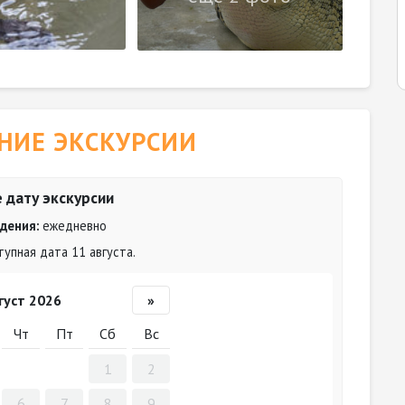
НИЕ ЭКСКУРСИИ
 дату экскурсии
дения:
ежедневно
упная дата 11 августа.
густ 2026
»
Чт
Пт
Сб
Вс
1
2
6
7
8
9