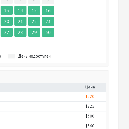
13
14
15
16
20
21
22
23
27
28
29
30
н
День недоступен
Цена
$220
$225
$300
$360