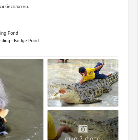
ся бесплатно.
king Pond
eding - Bridge Pond
еще 2 фото