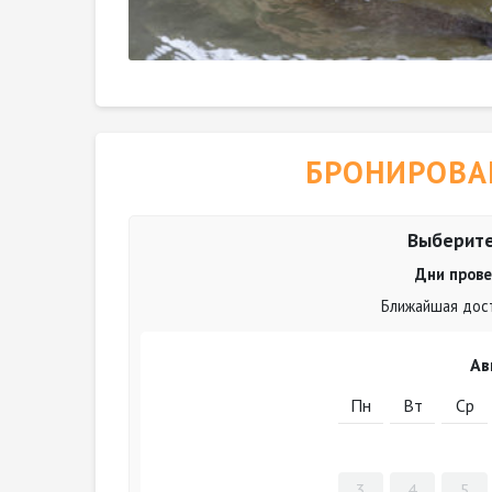
БРОНИРОВА
Выберите
Дни прове
Ближайшая дост
Ав
Пн
Вт
Ср
3
4
5