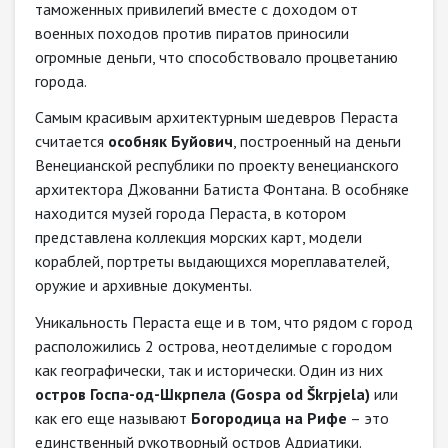
таможенных привилегий вместе с доходом от
военных походов против пиратов приносили
огромные деньги, что способствовало процветанию
города.
Самым красивым архитектурным шедевров Пераста
считается
особняк Буйович
, построенный на деньги
Венецианской республики по проекту венецианского
архитектора Джованни Батиста Фонтана. В особняке
находится музей города Пераста, в котором
представлена коллекция морских карт, модели
кораблей, портреты выдающихся мореплавателей,
оружие и архивные документы.
Уникальность Пераста еще и в том, что рядом с город
расположились 2 острова, неотделимые с городом
как географически, так и исторически. Один из них
остров Госпа-од-Шкрпела (Gospa od Škrpjela)
или
как его еще называют
Богородица на Рифе
– это
единственный рукотворный остров Адриатики.