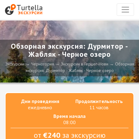
Обзорная экскурсия: Дурмитор -
Жабляк - Черное озеро
Экскурсии
Черногория
Экскурсии в Герцег-Нови
Обзорная
экскурсия: Дурмитор - Жабляк - Черное озеро
Дни проведения
Продолжительность
ежедневно
11 часов
Время начала
08:00
от
€240
за экскурсию