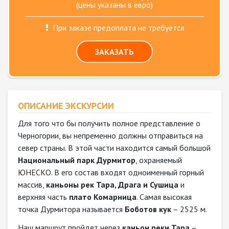
(цены указаны в евро)
При заказе предоплата не требуется
ЗАКАЗАТЬ
ОПИСАНИЕ ЭКСКУРСИИ
Для того что бы получить полное представление о
Черногории, вы непременно должны отправиться на
север страны. В этой части находится самый большой
Национальный парк Дурмитор
, охраняемый
ЮНЕСКО. В его состав входят одноименный горный
массив,
каньоны рек Тара, Драга и Сушица
и
верхняя часть
плато Комарница
. Самая высокая
точка Дурмитора называется
Боботов кук
– 2525 м.
Наш маршрут пройдет через
каньон реки Тара
–