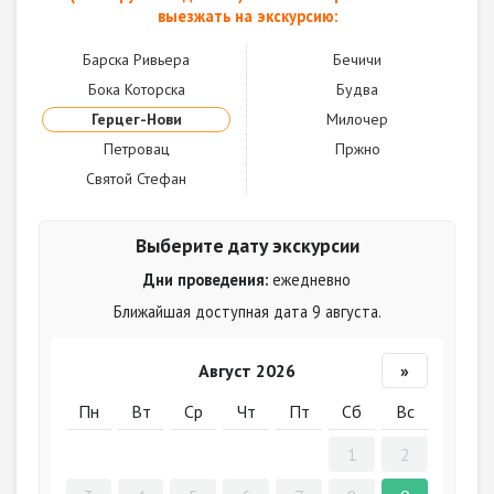
выезжать на экскурсию:
Барска Ривьера
Бечичи
Бока Которска
Будва
Герцег-Нови
Милочер
Петровац
Пржно
Святой Стефан
Выберите дату экскурсии
Дни проведения:
ежедневно
Ближайшая доступная дата 9 августа.
Август 2026
»
Пн
Вт
Ср
Чт
Пт
Сб
Вс
1
2