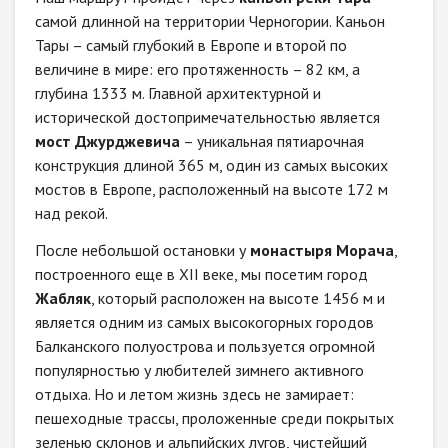
самой длинной на территории Черногории. Каньон
Тары – самый глубокий в Европе и второй по
величине в мире: его протяженность – 82 км, а
глубина 1333 м. Главной архитектурной и
исторической достопримечательностью является
мост Джурджевича
– уникальная пятиарочная
конструкция длиной 365 м, один из самых высоких
мостов в Европе, расположенный на высоте 172 м
над рекой.
После небольшой остановки у
монастыря Морача
,
построенного еще в XII веке, мы посетим город
Жабляк
, который расположен на высоте 1456 м и
является одним из самых высокогорных городов
Балканского полуострова и пользуется огромной
популярностью у любителей зимнего активного
отдыха. Но и летом жизнь здесь не замирает:
пешеходные трассы, проложенные среди покрытых
зеленью склонов и альпийских лугов, чистейший