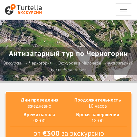
Антизагарный тур по Черногории
Экскурсии
Черногория
Экскурсии в Милочере
Антизагарный
тур по Черногории
Дни проведения
Продолжительность
ежедневно
10 часов
Время начала
Время завершения
08:00
18:00
от
€300
за экскурсию