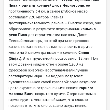
Пива – одна из крупнейших в Черногории
, ее
протяженность 34 км, а самое глубокое место
составляет 220 метров. Главная
достопримечательность района – Пивское озеро, оно
образовалось в результате перекрывания
каньона
реки Пива
для строительства плотины. Даже
Пивский монастырь, по этой причине, пришлось
камень по камню полностью переносить в другое
место на 3 километра выше – к селению
Синяц
(Sinjac)
. Этот трудоемкий процесс занял 12 лет. При
этом древние кладки стен и более 1200 м2
фресковой живопиcи восстанавливали лучшие
реставраторы мира. Сам водоем потрясает
путешественников своей красотой: вода лазурного
цвета окружена остроконечными пиками
горного
массива Биоч
, покрытого лугами. Озеро настолько
гармонирует с местным пейзажем, что сложно
поверить в то, что оно создано искусственно.