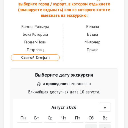
выберите город / курорт, в котором отдыхаете
(планируете отдыхать) или из которого хотите
выезжать на экскурсию:
Барска Ривьера
Бечичи
Бока Которска
Будва
Герцег-Нови
Милочер
Петровац
Пржно
Святой Стефан
Выберите дату экскурсии
Дни проведения:
ежедневно
Ближайшая доступная дата 10 августа.
Август 2026
»
Пн
Вт
Ср
Чт
Пт
Сб
Вс