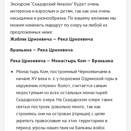
Экскурсия "Скадарский Амазон" будет очень
интересна и взрослым и детям, так как она очень
насыщенна и разнообразна. По вашему желанию мы
можем изменить маршрут по озеру на любой из
предложенных ниже:
Жабляк Црноевича — Река Црноевича
Враньина — Река Црноевича
Река Црноевича — Монастырь Ком — Враньина
Монастырь Ком, построенный Черноевичами в
начале XV века н. э. у подножия Одринской горы в
окружении «глухих» болот, считается самым
недоступным из всех остальных монастырей
Скадарского озера. На Скадарском озере таких
святых построек довольно много, так как
строились они на островах (горицах) с целю
укрепить православие на этих территориях в
период угрозы нашествия на Балканы войск