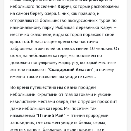
небольшого поселения
Каруч
, которые расположены
на самом берегу озера. С них, как правило, и
отправляются большинство экскурсионных туров по
национальному парку. Рыбацкая деревенька Каруч —
местечко сказочное, виды которой поражают свой
красотой. В настоящее время она частично
заброшена, а жителей осталось менее 10 человек. От
сюда, на небольшом катере, мы поплывём по
довольно популярному маршруту, который местные
жители называют
"Скадарский Амазон"
, а почему
именно такое название вы увидите сами...
Во время путешествия мы с вами пройдем
небольшими, скрытыми от глаз затоками и узкими
извилистыми местами озера, где с трудом проходит
даже небольшой катерок. Мы посетим так
называемый
"Птичий Рай"
— птичий природный
заповедник, где сможем увидеть белых, серых,
желтых цапель, бакланов, а если повезет, то и