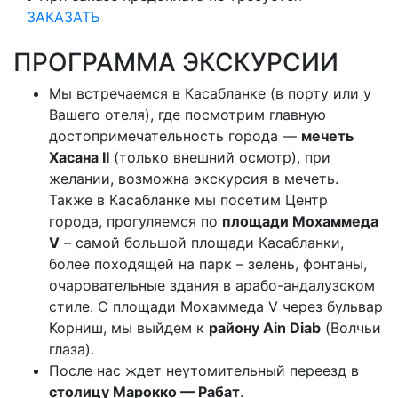
ЗАКАЗАТЬ
ПРОГРАММА ЭКСКУРСИИ
Мы встречаемся в Касабланке (в порту или у
Вашего отеля), где посмотрим главную
достопримечательность города —
мечеть
Хасана II
(только внешний осмотр), при
желании, возможна экскурсия в мечеть.
Также в Касабланке мы посетим Центр
города, прогуляемся по
площади Мохаммеда
V
– самой большой площади Касабланки,
более походящей на парк – зелень, фонтаны,
очаровательные здания в арабо-андалузском
стиле. С площади Мохаммеда V через бульвар
Корниш, мы выйдем к
району Ain Diab
(Волчьи
глаза).
После нас ждет неутомительный переезд в
столицу Марокко — Рабат
.