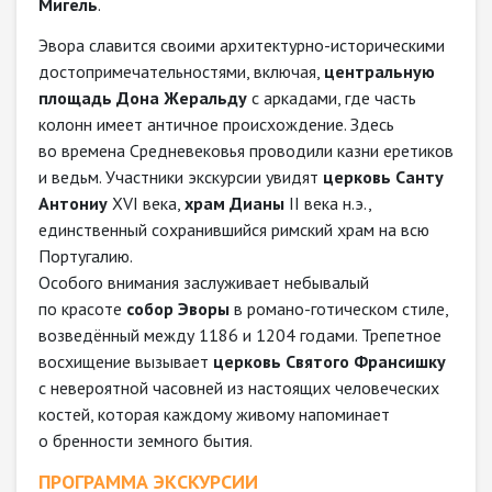
Мигель
.
Эвора славится своими архитектурно-историческими
достопримечательностями, включая,
центральную
площадь Дона Жеральду
с аркадами, где часть
колонн имеет античное происхождение. Здесь
во времена Средневековья проводили казни еретиков
и ведьм. Участники экскурсии увидят
церковь Санту
Антониу
XVI века,
храм Дианы
II века н.э.,
единственный сохранившийся римский храм на всю
Португалию.
Особого внимания заслуживает небывалый
по красоте
собор Эворы
в романо-готическом стиле,
возведённый между 1186 и 1204 годами. Трепетное
восхищение вызывает
церковь Святого Франсишку
с невероятной часовней из настоящих человеческих
костей, которая каждому живому напоминает
о бренности земного бытия.
ПРОГРАММА ЭКСКУРСИИ