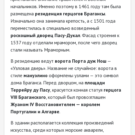
начальников. Именно поэтому в 1461 году там была
размещена
резиденция герцогов Брагансы
.
Изначально она занимала крепость, а с 1501 года
переместилась в специально возведенный
роскошный дворец Пасу-Дукал
. Фасад строения к
1537 году отделали мрамором, после чего дворец
стали называть Мраморным.
В резиденцию ведут
ворота Порта дуж Нош
—
«Узловая дверь». Название не случайное: ворота в
стиле
мануэлино
оформлены узлами — это символ
дома Браганса. Перед дворцом, на
площади
Террейру ду Пасу
, красуется конная статуя
герцога
VIII Браганского
, который был провозглашен
Жуаном IV Восстановителем — королем
Португалии и Алгарве
.
В здании располагается коллекция произведений
искусства, среди которых морские акварели,