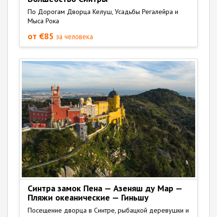
По Дорогам Дворца Келуш, Усадьбы Регалейра и
Мыса Рока
от €85
за человека
Синтра замок Пена — Азеняш ду Мар —
Пляжи океанические — Гиньшу
Посещение дворца в Синтре, рыбацкой деревушки и