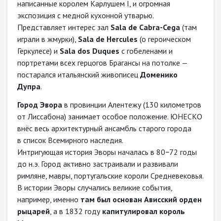
написанные королем Карлушем I, и огромная
экспозиция с медной кухонной утварью.
Представляет интерес зал
Sala de Cabra-Cega
(там
играли в жмурки),
Sala de Hercules
(о героическом
Геркулесе) и
Sala dos Duques
с гобеленами и
портретами всех герцогов Брагансы на потолке —
постарался итальянский живописец
Доменико
Дупра
.
Город Эвора
в провинции Алентежу (130 километров
от Лиссабона) занимает особое положение. ЮНЕСКО
внёс весь архитектурный ансамбль старого города
в список Всемирного наследия.
Интригующая история Эворы началась в 80−72 годы
до н.э. Город активно застраивали и развивали
римляне, мавры, португальские короли Средневековья.
В истории Эворы случались великие события,
например, именно
там был основан Ависский орден
рыцарей
, а в 1832 году
капитулировал король