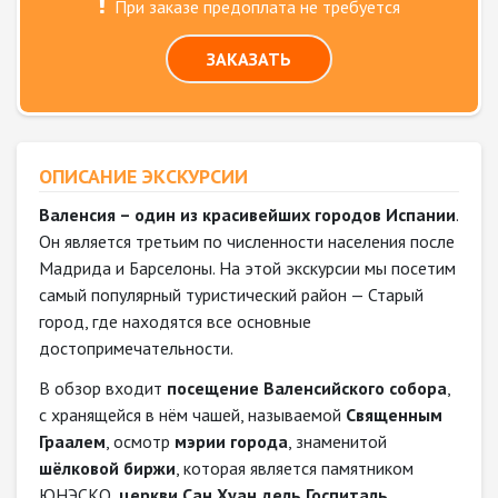
При заказе предоплата не требуется
ЗАКАЗАТЬ
ОПИСАНИЕ ЭКСКУРСИИ
Валенсия – один из красивейших городов Испании
.
Он является третьим по численности населения после
Мадрида и Барселоны. На этой экскурсии мы посетим
самый популярный туристический район — Старый
город, где находятся все основные
достопримечательности.
В обзор входит
посещение Валенсийского собора
,
с хранящейся в нём чашей, называемой
Священным
Граалем
, осмотр
мэрии города
, знаменитой
шёлковой биржи
, которая является памятником
ЮНЭСКО,
церкви Сан Хуан дель Госпиталь
,