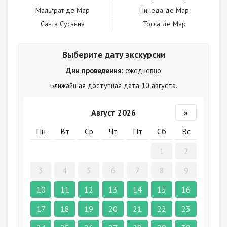
Мальграт де Мар
Пинеда де Мар
Санта Сусанна
Тосса де Мар
Выберите дату экскурсии
Дни проведения:
ежедневно
Ближайшая доступная дата 10 августа.
Август 2026
»
Пн
Вт
Ср
Чт
Пт
Сб
Вс
1
2
3
4
5
6
7
8
9
10
11
12
13
14
15
16
17
18
19
20
21
22
23