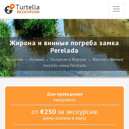
Жирона и винные погреба замка
Perelada
Экскурсии
Испания
Экскурсии в Жироне
Жирона и винные
погреба замка Perelada
Дни проведения
ежедневно
от
€250
за экскурсию
(цены указаны в евро)