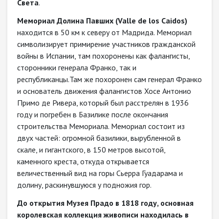
Света
.
Мемориал Долина Павших (Valle de los Caidos)
находится в 50 км к северу от Мадрида. Мемориал
символизирует примирение участников гражданской
войны в Испании, там похоронены как фалангисты,
сторонники генерала Франко, так и
республиканцы.Там же похоронен сам генерал Франко
и основатель движения фалангистов Хосе Антонио
Примо де Ривера, который был расстрелян в 1936
году и погребен в Базилике после окончания
строительства Мемориала. Мемориал состоит из
двух частей: огромной базилики, вырубленной в
скале, и гигантского, в 150 метров высотой,
каменного креста, откуда открывается
величественный вид на горы Сьерра Гуадарама и
долину, раскинувшуюся у подножия гор.
До открытия Музея Прадо в 1818 году, основная
королевская коллекция живописи находилась в