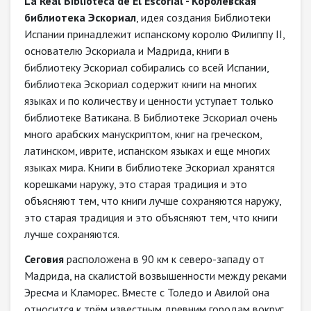
La Real Biblioteca de El Escorial - Королевская
библиотека Эскориал
, идея создания Библиотеки
Испании принадлежит испанскому королю Филиппу II,
основателю Эскориала и Мадрида, книги в
библиотеку Эскориал собирались со всей Испании,
библиотека Эскориал содержит книги на многих
языках и по количеству и ценности уступает только
библиотеке Ватикана. В Библиотеке Эскориал очень
много арабских манускриптом, книг на греческом,
латинском, иврите, испанском языках и еще многих
языках мира. Книги в библиотеке Эскориал хранятся
корешками наружу, это старая традиция и это
объясняют тем, что книги лучше сохраняются наружу,
это старая традиция и это объясняют тем, что книги
лучше сохраняются.
Сеговия
расположена в 90 км к северо-западу от
Мадрида, на скалистой возвышенности между реками
Эресма и Кламорес. Вместе с Толедо и Авилой она
относится к трём известным древним городам вокруг