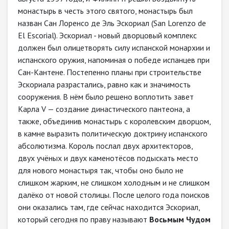
монастырь в честь этого святого, монастырь был
назван Сан Лоренсо де Эль Эскориал (San Lorenzo de
El Escorial). Эскориал - новый дворцовый комплекс
должен был олицетворять силу испанской монархии и
испанского оружия, напоминая о победе испанцев при
Сан-Кантене. Постепенно планы при строительстве
Эскориала разрастались, равно как и значимость
сооружения. В нём было решено воплотить завет
Карла V — создание династического пантеона, а
также, объединив монастырь с королевским дворцом,
в камне выразить политическую доктрину испанского
абсолютизма. Король послал двух архитекторов,
двух учёных и двух каменотёсов подыскать место
для нового монастыря так, чтобы оно было не
слишком жарким, не слишком холодным и не слишком
далёко от новой столицы. После целого года поисков
они оказались там, где сейчас находится Эскориал,
который сегодня по праву называют
Восьмым Чудом