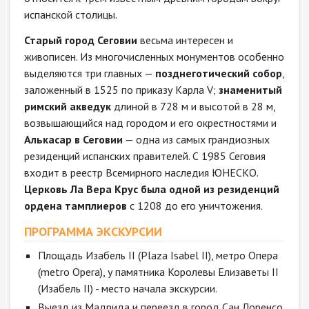
испанской столицы.
Старый город Сеговии
весьма интересен и
живописен. Из многочисленных монументов особенно
выделяются три главных —
позднеготический собор
,
заложенный в 1525 по приказу Карла V;
знаменитый
римский акведук
длиной в 728 м и высотой в 28 м,
возвышающийся над городом и его окрестностями и
Алькасар в Сеговии
— одна из самых грандиозных
резиденций испанских правителей. С 1985 Сеговия
входит в реестр Всемирного наследия ЮНЕСКО.
Церковь Ла Вера Крус была одной из резиденций
ордена тамплиеров
с 1208 до его уничтожения.
ПРОГРАММА ЭКСКУРСИИ
Площадь Изабель II (Plaza Isabel II), метро Опера
(metro Opera), у памятника Королевы Елизаветы II
(Изабель II) - место начала экскурсии.
Выезд из Мадрида и переезд в город Сан Лоренсо