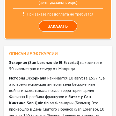
(цены указаны в евро)
При заказе предоплата не требуется
ЗАКАЗАТЬ
ОПИСАНИЕ ЭКСКУРСИИ
Эскориал (San Lorenzo de El Escorial)
находится в
50 километрах к северу от Мадрида.
История Эскориала
начинается 10 августа 1557 г., в
это время испанская империя вела бесконечные
войны и захватывала новые территории, армия
Филиппа II разбила французов в
битве у Сан
Кинтина San Quintin
во Фландрии (Бельгия). Это
произошло в день Святого Лоренсо (San Lorenzo), 10
августа 1557 года, и Филипп II решил воздвигнуть