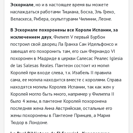
Эскориале
, но и в настоящее время вы можете
наслаждаться работами Тициана, Босха, Эль Греко,
Веласкеса, Рибера, скульптурами Чилинни, Леоне.
В Эскориале похоронены все Короли Испании, за
исключением двух
, Филипп V первый Бурбон
построил свой дворец Ла Гранха Сан Идельфонсо и
завещал его похоронить там, его сын Фернандо VI
похоронен в Мадриде в церкви Салесас Реалес Iglesia
de las Salesas Reales. Пантеон состоит из могил
Королей при входе слева, т.к. Изабель II правила
сама, ее могила находится вместе с королями. Справа
находятся могилы Королев Испании, так как жен у
Королей могло быть много, например у Филиппа II
было 4 жены, в пантеоне Королей похоронена
последняя жена Анна Австрийская, остальные его
жены похоронены в Пантеоне Принцев, а Мария
Тюдор в Лондоне.