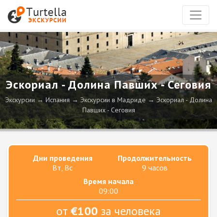
Эскориал - Долина Павших - Сеговия
Экскурсии
Испания
Экскурсии в Мадриде
Эскориал - Долина
Павших - Сеговия
Дни проведения
Продолжительность
Вт, Вс
9 часов
Время начала
09:00
от
€100
за человека