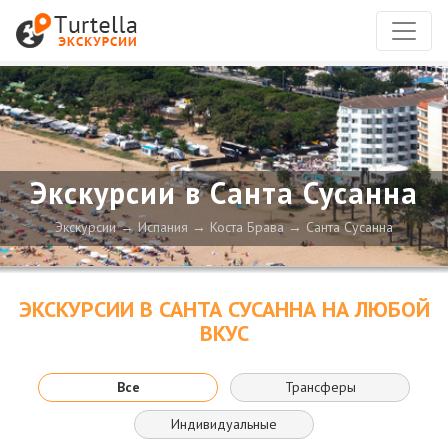
Экскурсии в Санта Сусанна
Экскурсии
Испания
Коста Брава
Санта Сусанна
ЭКСКУРСИИ В САНТА СУСАННА НА ЛЮБОЙ
ВКУС
Все
Трансферы
Индивидуальные