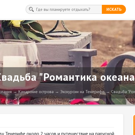
ИСКАТЬ
Свадьба "Романтика океана
спания
Канарские острова
Экскурсии на Тенерифе
Свадьба "Ро
ву Тенерифе около 2 часов и путешествие на парусной