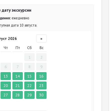
 дату экскурсии
дения:
ежедневно
упная дата 10 августа.
густ 2026
»
Чт
Пт
Сб
Вс
1
2
6
7
8
9
13
14
15
16
20
21
22
23
27
28
29
30