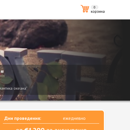
0
корзина
"
мантика океана"
Дни проведения:
ежедневно