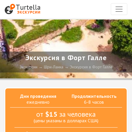
Экскурсия в Форт Галле
Экскурсии
Шри-Ланка
Экскурсия в Форт Галле
Дни проведения
Продолжительность
ежедневно
6-8 часов
от
$15
за человека
(цены указаны в долларах США)