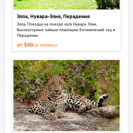
Элла, Нувара-Элия, Перадения
Элла, Поездка на поезде из/в Нувара Элии,
Высокогорные чайные плантации, Ботанический сад в
Перадении.
от $90
за человека