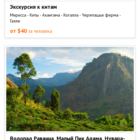
Экскурсия к китам
Мирисса - Киты - Ахангама - Когалла - Черепашья ферма -
Галле
от $40
за человека
Водопад Раванна, Малый Пик Адама, Нувара-