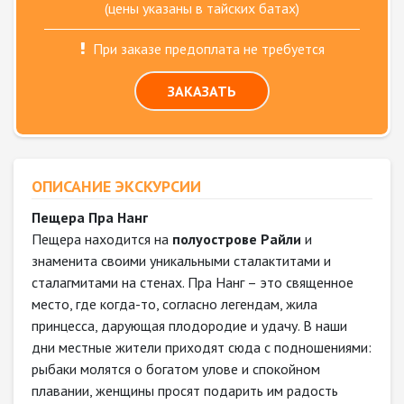
(цены указаны в тайских батах)
При заказе предоплата не требуется
ЗАКАЗАТЬ
ОПИСАНИЕ ЭКСКУРСИИ
Пещера Пра Нанг
Пещера находится на
полуострове Райли
и
знаменита своими уникальными сталактитами и
сталагмитами на стенах. Пра Нанг – это священное
место, где когда-то, согласно легендам, жила
принцесса, дарующая плодородие и удачу. В наши
дни местные жители приходят сюда с подношениями:
рыбаки молятся о богатом улове и спокойном
плавании, женщины просят подарить им радость