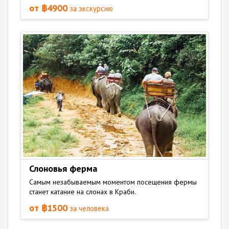
от ฿4900
за экскурсию
Слоновья ферма
Самым незабываемым моментом посещения фермы
станет катание на слонах в Краби.
от ฿1500
за человека