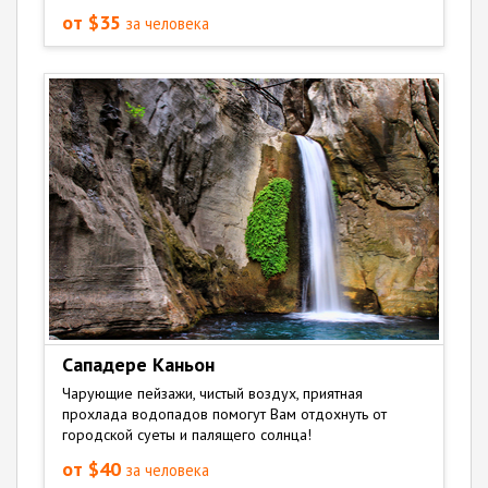
от $35
за человека
Сападере Каньон
Чарующие пейзажи, чистый воздух, приятная
прохлада водопадов помогут Вам отдохнуть от
городской суеты и палящего солнца!
от $40
за человека