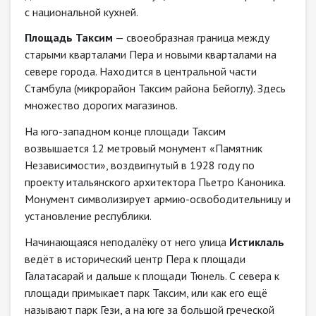
с национальной кухней.
Площадь Таксим
— своеобразная граница между
старыми кварталами Пера и новыми кварталами на
севере города. Находится в центральной части
Стамбула (микрорайон Таксим района Бейоглу). Здесь
множество дорогих магазинов.
На юго-западном конце площади Таксим
возвышается 12 метровый монумент «Памятник
Независимости», воздвигнутый в 1928 году по
проекту итальянского архитектора Пьетро Каноника.
Монумент символизирует армию-освободительницу и
установление республики.
Начинающаяся неподалёку от него улица
Истиклаль
ведёт в исторический центр Пера к площади
Галатасарай и дальше к площади Тюнель. С севера к
площади примыкает парк Таксим, или как его ещё
называют парк Гези, а на юге за большой греческой