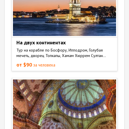
На двух континентах
Тур на корабле по Босфору, Ипподром, Голубая
мечеть, дворец Топкапы, Хамам Хюррем Султан...
от $90
за человека