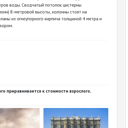
етров воды. Сводчатый потолок цистерны
онн) 8-метровой высоты, колонны стоят на
деланы из огнеупорного кирпича толщиной 4 метра и
вором.
го приравнивается к стоимости взрослого.