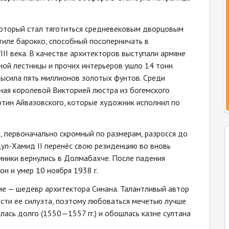
 который стал тяготиться средневековым дворцовым
тиле барокко, способный посоперничать в
II века. В качестве архитекторов выступали армяне
ной лестницы и прочих интерьеров ушло 14 тонн
высила пять миллионов золотых фунтов. Среди
ая королевой Викторией люстра из богемского
артин Айвазовского, которые художник исполнил по
, первоначально скромный по размерам, разросся до
Абдул-Хамид II перенёс свою резиденцию во вновь
ники вернулись в Долмабахче. После падения
он и умер 10 ноября 1938 г.
ие — шедевр архитектора Синана. Талантливый автор
сти ее силуэта, поэтому любоваться мечетью лучше
оилась долго (1550—1557 гг.) и обошлась казне султана