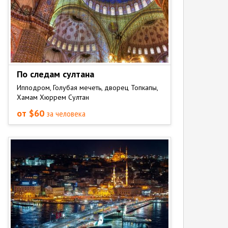
По следам султана
Ипподром, Голубая мечеть, дворец Топкапы,
Хамам Хюррем Султан
от $60
за человека