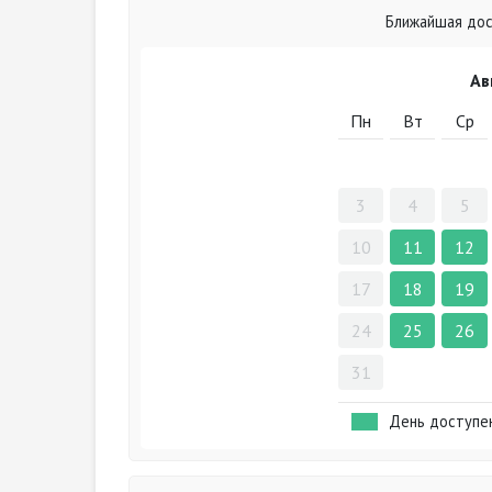
Ближайшая дост
Ав
Пн
Вт
Ср
3
4
5
10
11
12
17
18
19
24
25
26
31
День доступе