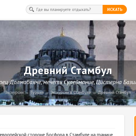
ИСКАТЬ
Древний Стамбул
рец Долмабахче, мечеть Сулеймание, Цистерна Бази
Экскурсии
Турция
Экскурсии в Стамбуле
Древний Стамбул
европейской стороне Босфора в Стамбуле на границе