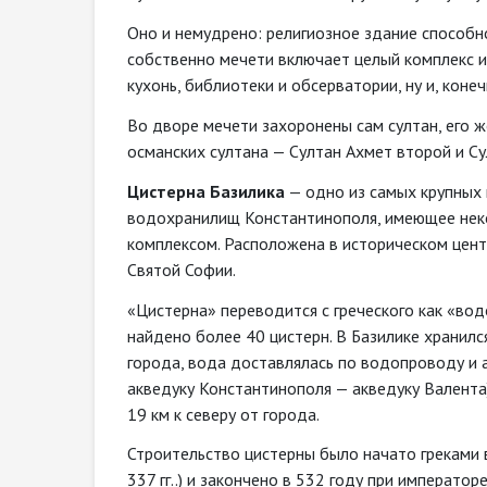
Оно и немудрено: религиозное здание способн
собственно мечети включает целый комплекс из
кухонь, библиотеки и обсерватории, ну и, коне
Во дворе мечети захоронены сам султан, его ж
османских султана — Султан Ахмет второй и С
Цистерна Базилика
— одно из самых крупных
водохранилищ Константинополя, имеющее нек
комплексом. Расположена в историческом цент
Святой Софии.
«Цистерна» переводится с греческого как «во
найдено более 40 цистерн. В Базилике хранилс
города, вода доставлялась по водопроводу и 
акведуку Константинополя — акведуку Валента
19 км к северу от города.
Строительство цистерны было начато греками 
337 гг..) и закончено в 532 году при императ