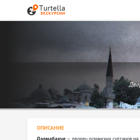
Дво
ОПИСАНИЕ
Долмабахче
— дворец османских султанов на 