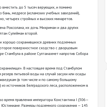
о вместить до 5 тысяч верующих, и помимо
 бань, медресе (исламских учебных заведений),
чно, четырех стройных и высоких минаретов.
ена Роксолана, их дочь Михриман и два других
ултан Сулейман второй.
 и хорошо сохранившихся древних подземных
оторое поверхностное сходство с дворцовым
ре Стамбула в районе Султанахмет напротив Собора
дохранилище». В настоящее время под Стамбулом
я резерв питьевой воды на случай засухи или осады
акведукам (в том числе и по самому большому
) из источников Белградского леса, расположенном в
во время правления императора Константина I (306—
оре Юстиниане. Размеры подземного сооружения — 145