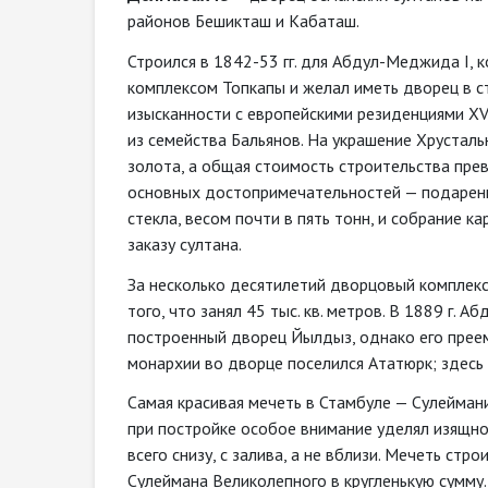
районов Бешикташ и Кабаташ.
Строился в 1842-53 гг. для Абдул-Меджида I,
комплексом Топкапы и желал иметь дворец в с
изысканности с европейскими резиденциями XVI
из семейства Бальянов. На украшение Хрусталь
золота, а общая стоимость строительства пре
основных достопримечательностей — подаренн
стекла, весом почти в пять тонн, и собрание к
заказу султана.
За несколько десятилетий дворцовый комплекс
того, что занял 45 тыс. кв. метров. В 1889 г. 
построенный дворец Йылдыз, однако его преем
монархии во дворце поселился Ататюрк; здесь 
Самая красивая мечеть в Стамбуле — Сулейман
при постройке особое внимание уделял изящно
всего снизу, с залива, а не вблизи. Мечеть стр
Сулеймана Великолепного в кругленькую сумму.