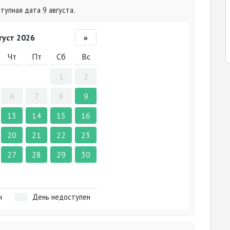
упная дата 9 августа.
густ 2026
»
Чт
Пт
Сб
Вс
1
2
6
7
8
9
13
14
15
16
20
21
22
23
27
28
29
30
н
День недоступен