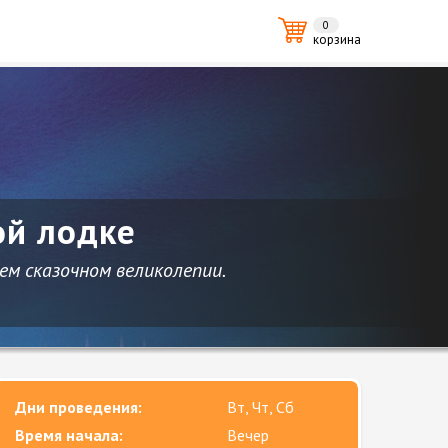
0
корзина
ой лодке
ем сказочном великолепии.
Дни проведения:
Вт, Чт, Сб
Время начала:
Вечер