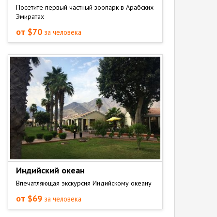
Посетите первый частный зоопарк в Арабских
Эмиратах
от $70
за человека
Индийский океан
Впечатляющая экскурсия Индийскому океану
от $69
за человека