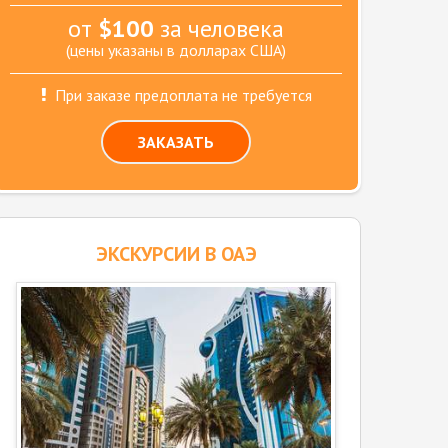
от
$100
за человека
(цены указаны в долларах США)
При заказе предоплата не требуется
ЗАКАЗАТЬ
ЭКСКУРСИИ В ОАЭ