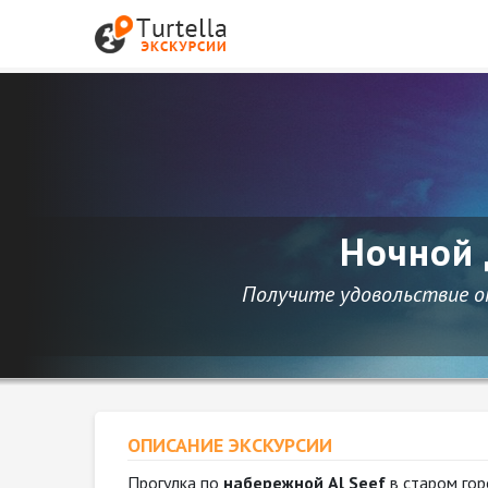
Ночной 
Получите удовольствие от
ОПИСАНИЕ ЭКСКУРСИИ
Прогулка по
набережной Al Seef
в старом гор