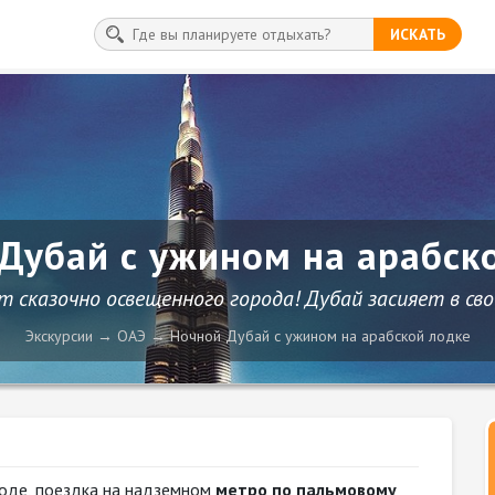
ИСКАТЬ
Дубай с ужином на арабск
 сказочно освещенного города! Дубай засияет в сво
Экскурсии
ОАЭ
Ночной Дубай с ужином на арабской лодке
оде, поездка на надземном
метро по пальмовому