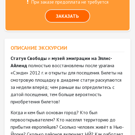
При заказе предоплата не требуется
ЗАКАЗАТЬ
ОПИСАНИЕ ЭКСКУРСИИ
Статуя Свободы
и
музей эмиграции на Эллис-
Айленд
полностью восстановлены после урагана
«Сэнди» 2012 г. и открыты для посещения. Билеты на
смотровую площадку в диадеме статуи раскупаются
за недели вперёд; чем раньше вы определитесь с
датой посещения, тем больше вероятность
приобретения билетов!
Когда и кем был основан город? Кто был
первооткрывателем? Кто населял территорию до
прибытия европейцев? Сколько человек живёт в Нью-
Йорке? Сколько районов включает НЙ? Как работает