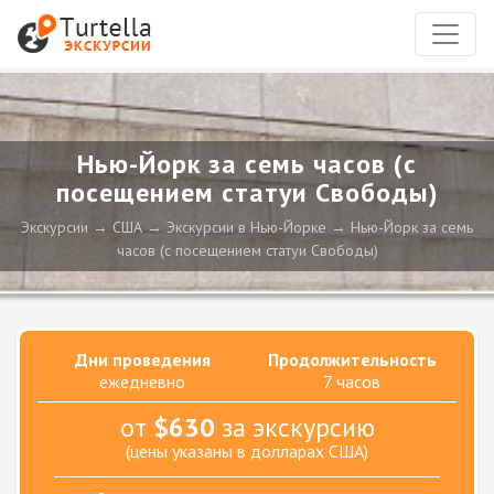
Нью-Йорк за семь часов (с
посещением статуи Свободы)
Экскурсии
США
Экскурсии в Нью-Йорке
Нью-Йорк за семь
часов (с посещением статуи Свободы)
Дни проведения
Продолжительность
ежедневно
7 часов
от
$630
за экскурсию
(цены указаны в долларах США)