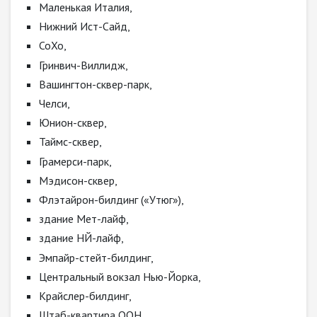
Маленькая Италия,
Нижний Ист-Сайд,
СоХо,
Гринвич-Виллидж,
Вашингтон-сквер-парк,
Челси,
Юнион-сквер,
Таймс-сквер,
Грамерси-парк,
Мэдисон-сквер,
Флэтайрон-билдинг («Утюг»),
здание Мет-лайф,
здание НЙ-лайф,
Эмпайр-стейт-билдинг,
Центральный вокзал Нью-Йорка,
Крайслер-билдинг,
Штаб-квартира ООН,