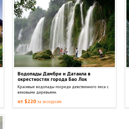
Водопады Дамбри и Датанла в
окрестностях города Бао Лок
Красивые водопады посреди девственного леса с
вековыми деревьями.
от $220
за экскурсию