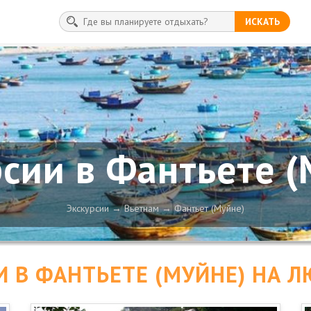
ИСКАТЬ
рсии в Фантьете (
Экскурсии
Вьетнам
Фантьет (Муйне)
И В ФАНТЬЕТЕ (МУЙНЕ) НА Л