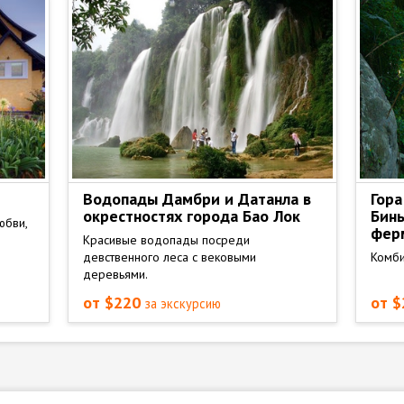
Водопады Дамбри и Датанла в
Гора
окрестностях города Бао Лок
Бинь
юбви,
фер
Красивые водопады посреди
девственного леса с вековыми
Комби
деревьями.
от $220
от 
за экскурсию