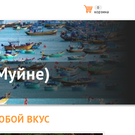
0
корзина
Муйне)
ЮБОЙ ВКУС