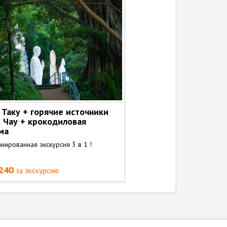
 Таку + горячие источники
Далат
 Чау + крокодиловая
Экскурсия в город туманов
ма
город вечной весны, вьет
нированная экскурсия 3 в 1 !
Швейцарию.
$240
от $220
за экскурсию
за экскурсию