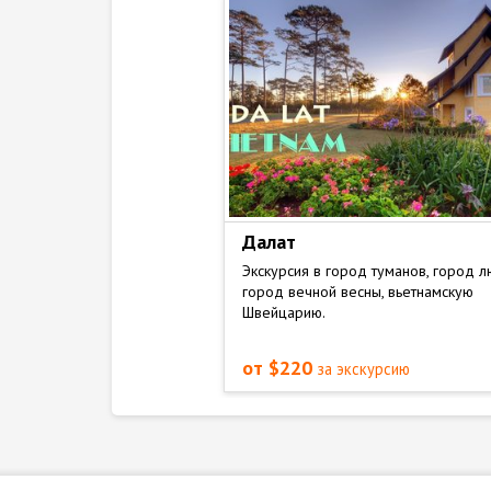
 горячие источники
Далат
 крокодиловая
Экскурсия в город туманов, город л
город вечной весны, вьетнамскую
я экскурсия 3 в 1 !
Швейцарию.
от $220
кскурсию
за экскурсию