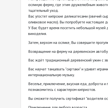
ослиную ферму, где этим дружелюбным животн
тщательный уход.
Вас угостят кипрские деликатесами (овечий сыр
оливковое масло). Вы попробуете настоящее д
У Вас будет время посетить небольшой музей 
виноделия.
Затем, верхом на ослике, Вы совершите прогул
Возвращение на ферму на деревенском автобу
Вас ждёт традиционный деревенский ужин с зв
Вас научат танцевать "сиртаки" и удивят играм
интернациональную музыку.
Веселье, приключение, вкусная еда, доброта и
познакомитесь с характером киприотов.
Вы сможете получить сертификат "водителя осл
Приключение для любого возраста.