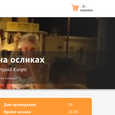
0
корзина
на осликах
турой Кипра.
на осликах
Дни проведения:
Сб
Время начала:
16:00