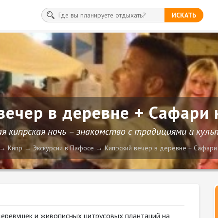
ИСКАТЬ
вечер в деревне + Сафари 
я кипрская ночь – знакомство с традициями и куль
Кипр
Экскурсии в Пафосе
Кипрский вечер в деревне + Сафари 
деревушек и живописных цитрусовых плантаций на