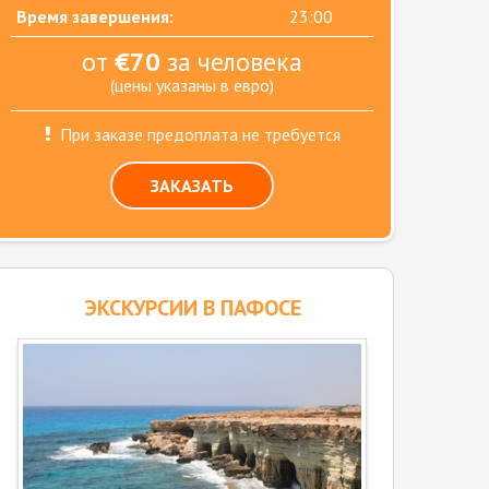
Время завершения:
23:00
от
€70
за человека
(цены указаны в евро)
При заказе предоплата не требуется
ЗАКАЗАТЬ
ЭКСКУРСИИ В ПАФОСЕ