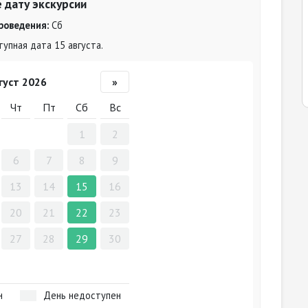
 дату экскурсии
роведения:
Сб
упная дата 15 августа.
густ 2026
»
Чт
Пт
Сб
Вс
1
2
6
7
8
9
13
14
15
16
20
21
22
23
27
28
29
30
н
День недоступен