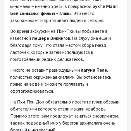
киноманы – именно здесь, в прекрасной
бухте Майя
Бей снимался фильм «Пляж»
. Это место
завораживает и притягивает людей и сегодня.
Во время экскурсии на Пхи-Пхи вы побываете в
известной
пещере Викингов
. На слуху она еще и
благодаря тому, что стала местом сбора гнезд
ласточек, которые затем используются в
приготовлении редких деликатесов.
Никого не оставит равнодушными
лагуна Пеле
,
полностью окруженная скалами. Вы остановитесь
прямо на воде и сможете поплавать и
сфотографироваться.
На Пхи-Пхи Дон обязательно посетите пляж обезьян,
обитателями которого стали макаки-крабоеды.
Помимо этого, вам предложат заняться снорклингом,
так как подводный мир у берегов архипелага очень
богатый и интересный.