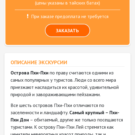
(цены указаны в тайских батах)
При заказе предоплата не требуется
ЗАКАЗАТЬ
ОПИСАНИЕ ЭКСКУРСИИ
Острова Пхи-Пхи
по праву считаются одними из
самых популярных у туристов. Люди со всего мира
приезжают насладиться их красотой, удивительной
природой и завораживающими пейзажами.
Все шесть островов Пхи-Пхи отличаются по
заселенности и ландшафту.
Самый крупный – Пхи-
Пхи Дон
– обитаемый, другие же только посещаются
туристами. К острову Пхи-Пхи Лей стремятся как
ценители невероятных красот природы, так и